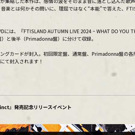
いた楽曲が集結した本作は、感情の波をそのまま音に落とし込んだ
楽とは何か――その問いに、理屈ではなく“本能”で答えた、FTI
は、『FTISLAND AUTUMN LIVE 2024 ~ WHAT DO Y
と後半（Primadonna盤）に分けて収録。
ディングカードが封入。初回限定盤、通常盤、Primadonna盤
ムにて封入されます！
D
m『Instinct』発売記念リリースイベント