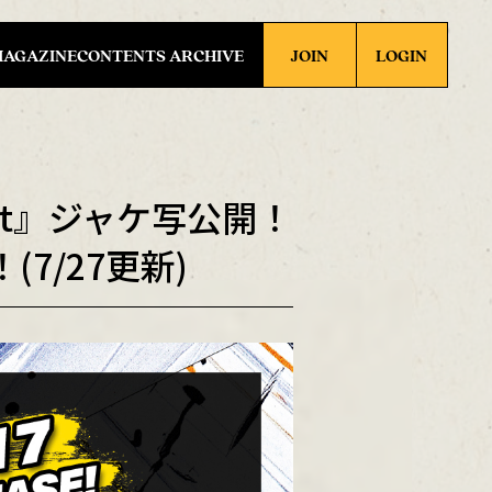
MAGAZINE
CONTENTS ARCHIVE
JOIN
LOGIN
nct』ジャケ写公開！
/27更新)