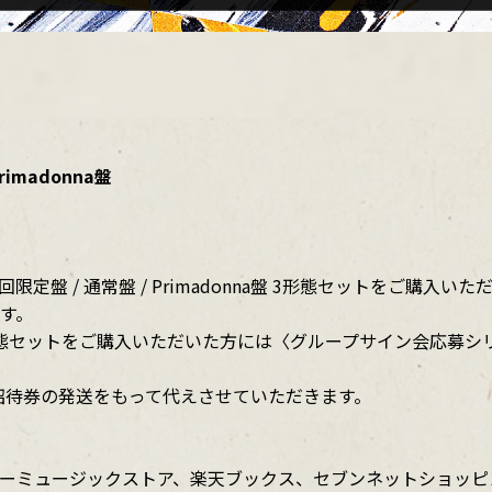
rimadonna盤
Eにて、初回限定盤 / 通常盤 / Primadonna盤 3形態セットを
ます。
TOREで3形態セットをご購入いただいた方には〈グループサイン会
招待券の発送をもって代えさせていただきます。
ORE、ワーナーミュージックストア、楽天ブックス、セブンネットシ