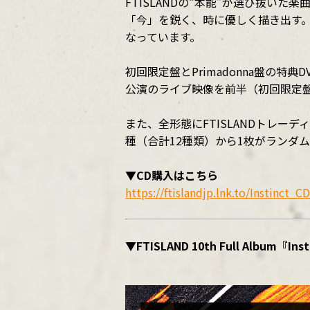
FTISLANDの“本能”が選び抜
「今」を鋭く、時に優しく描き出す。音
なっています。
初回限定盤とPrimadonna盤の特典DVDに
公演のライブ映像を前半（初回限定盤）
また、全形態にFTISLANDトレー
種（合計12種類）から1枚がランダ
▼CD購入はこちら
https://ftislandjp.lnk.to/Instinct_C
▼FTISLAND 10th Full Albu