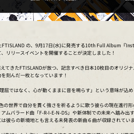
LAND の、9月17日(水)に発売する10th Full Album『I
て、リリースイベントを開催することが決定しました！
り越えてきたFTISLANDが放つ、記念すべき日本10枚目のオ
動を刻んだ一枚となっています！
には「理屈ではなく、心が動くままに音を鳴らす」という意味が込
無彩色の世界で自分を貫く強さを祈るように歌う彼らの現在進行
ムバラード曲「F-R-I-E-N-DS」や新体制での未来へ踏み出
には彼らの新境地とも言える未発表の新曲６曲が収録されてい