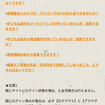
よいですか？
CONTENTS ARCHIVE
»
登録者本人のスマホ・パソコンでなければ入会できませんか？
»
子どもは自分のメールアドレスを持っていませんが、登録でき
ますか？
JOIN
»
子どもは自分の電話番号を持っていませんが、登録できます
か？
»
登録情報は後から変更できますか？
LOGIN
»
間違えて家族の名前・生年月日で登録してしまいました。どう
すればよいですか？
★注意1
既にサイトにログイン状態の場合、入会手続きは行えません。
既にログイン済みの場合は、必ず【ログアウト】と【ブラウザ