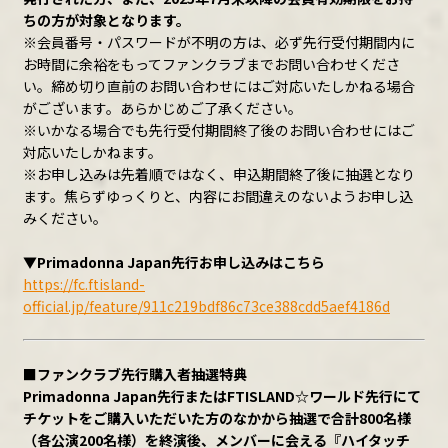
ちの方が対象となります。
※会員番号・パスワードが不明の方は、必ず先行受付期間内に
お時間に余裕をもってファンクラブまでお問い合わせくださ
い。締め切り直前のお問い合わせにはご対応いたしかねる場合
がございます。あらかじめご了承ください。
※いかなる場合でも先行受付期間終了後のお問い合わせにはご
対応いたしかねます。
※お申し込みは先着順ではなく、申込期間終了後に抽選となり
ます。焦らずゆっくりと、内容にお間違えのないようお申し込
みください。
▼Primadonna Japan先行お申し込みはこちら
https://fc.ftisland-
official.jp/feature/911c219bdf86c73ce388cdd5aef4186d
■ファンクラブ先行購入者抽選特典
Primadonna Japan先行またはFTISLAND☆ワールド先行にて
チケットをご購入いただいた方のなかから抽選で
合計800名様
（各公演200名様）を終演後、メンバーに会える『ハイタッチ