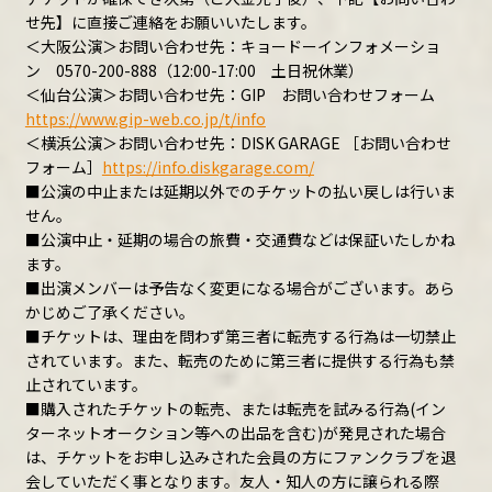
せ先】に直接ご連絡をお願いいたします。
＜大阪公演＞お問い合わせ先：キョードーインフォメーショ
ン 0570-200-888（12:00-17:00 土日祝休業）
＜仙台公演＞お問い合わせ先：GIP お問い合わせフォーム
https://www.gip-web.co.jp/t/info
＜横浜公演＞お問い合わせ先：DISK GARAGE ［お問い合わせ
フォーム］
https://info.diskgarage.com/
■公演の中止または延期以外でのチケットの払い戻しは行いま
せん。
■公演中止・延期の場合の旅費・交通費などは保証いたしかね
ます。
■出演メンバーは予告なく変更になる場合がございます。あら
かじめご了承ください。
■チケットは、理由を問わず第三者に転売する行為は一切禁止
されています。また、転売のために第三者に提供する行為も禁
止されています。
■購入されたチケットの転売、または転売を試みる行為(イン
ターネットオークション等への出品を含む)が発見された場合
は、チケットをお申し込みされた会員の方にファンクラブを退
会していただく事となります。友人・知人の方に譲られる際