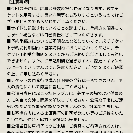
【注意事項】
■今回の予約は、応募者多数の場合抽選となります。必ずチ
ケットを用意する、良い座席等をお取りするというものではご
ざいませんのであらかじめご了承ください。
■サイトに記載されていることを読まずに、手続きを間違って
しまった場合などは自己責任とさせていただきます。
■予約手続きについてご不明な点などについては、必ずチケッ
ト予約受付期間内・営業時間内にお問い合わせください。チ
ケット予約受付期間を過ぎてからご連絡いただきましても対応
できません。また、お申込期間を過ぎますと、変更・キャンセ
ルは一切できませんのでご注意ください。ご予定をよくご確認
の上、お申し込みください。
■チケットの再発行や購入証明書の発行は一切できません。個
人の責任において厳重に管理してください。
■公演日当日に起こったトラブルは、必ずその場で現地係員の
方に各自で交渉し問題を解決してください。公演終了後にご連
絡いただいても事実確認ができませんので、対応できません。
■お客様有志による企画実行の許可が欲しい等のご連絡をいた
だいても、仲介・協力・支援は出来ません。
■公演当日に車椅子でのご来場・ご鑑賞をご希望される方は、
チケットが確保でき次第（ご入金完了後）、下記【お問い合わ