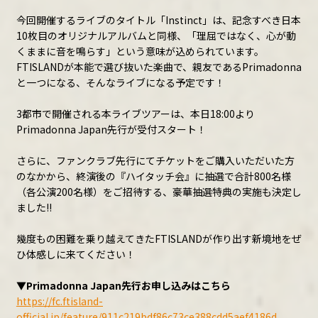
今回開催するライブのタイトル「Instinct」は、記念すべき日本
10枚目のオリジナルアルバムと同様、「理屈ではなく、心が動
CONTENTS ARCHIVE
くままに音を鳴らす」という意味が込められています。
FTISLANDが本能で選び抜いた楽曲で、親友であるPrimadonna
と一つになる、そんなライブになる予定です！
JOIN
3都市で開催される本ライブツアーは、本日18:00より
Primadonna Japan先行が受付スタート！
さらに、ファンクラブ先行にてチケットをご購入いただいた方
LOGIN
のなかから、終演後の『ハイタッチ会』に抽選で合計800名様
（各公演200名様）をご招待する、豪華抽選特典の実施も決定し
ました!!
幾度もの困難を乗り越えてきたFTISLANDが作り出す新境地をぜ
ひ体感しに来てください！
▼Primadonna Japan先行お申し込みはこちら
https://fc.ftisland-
official.jp/feature/911c219bdf86c73ce388cdd5aef4186d