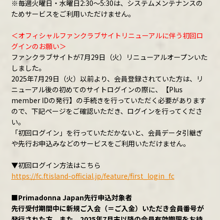
※毎週火曜日・水曜日2:30～5:30は、システムメンテナンスの
ためサービスをご利用いただけません。
＜オフィシャルファンクラブサイトリニューアルに伴う初回ロ
グインのお願い＞
ファンクラブサイトが7月29日（火）リニューアルオープンいた
しました。
2025年7月29日（火）以前より、会員登録されていた方は、リ
ニューアル後の初めてのサイトログインの際に、【Plus
member IDの発行】の手続きを行っていただく必要があります
ので、下記ページをご確認いただき、ログインを行ってくださ
い。
「初回ログイン」を行っていただかないと、会員データ引継ぎ
や先行お申込みなどのサービスをご利用いただけません。
▼初回ログイン方法はこちら
https://fc.ftisland-official.jp/feature/first_login_fc
■Primadonna Japan先行申込対象者
先行受付期間中に新規ご入会（＝ご入金）いただき会員番号が
発行された方、また、2025年7月末以降の会員有効期限をお持