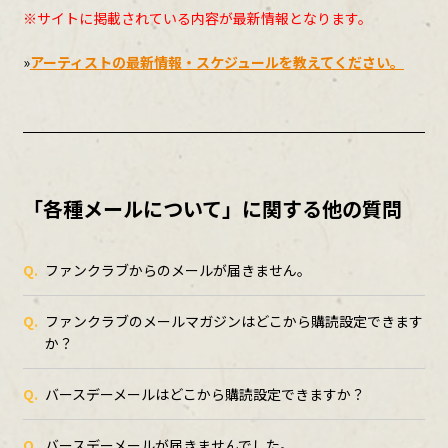
※サイトに掲載されている内容が最新情報となります。
CONTENTS ARCHIVE
»
アーティストの最新情報・スケジュールを教えてください。
JOIN
「各種メールについて」に関する他の質問
LOGIN
Q.
ファンクラブからのメールが届きません。
Q.
ファンクラブのメールマガジンはどこから購読設定できます
か？
Q.
バースデーメールはどこから購読設定できますか？
Q.
バースデーメールが届きませんでした。