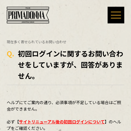
HOME
現在多く寄せられているお問い合わせ
Q.
初回ログインに関するお問い合わ
NEWS
せをしていますが、回答がありま
せん。
SPECIAL
MOVIE
ヘルプにてご案内の通り、必須事項が不足している場合はご照
会ができません。
必ず【
サイトリニューアル後の初回ログインについて
】のヘル
DIGITAL MAGAZINE
プをご確認ください。