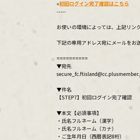
»
初回ログイン完了確認はこちら
-----
お使いの環境によっては、上記リン
下記の専用アドレス宛にメールをお
==========
▼宛先
secure_fc.ftisland@cc.plusmember.
▼件名
【STEP7】初回ログイン完了確認
▼本文【必須事項】
・氏名フルネーム（漢字）
・氏名フルネーム（カナ）
・ご生年月日（西暦表記8桁）