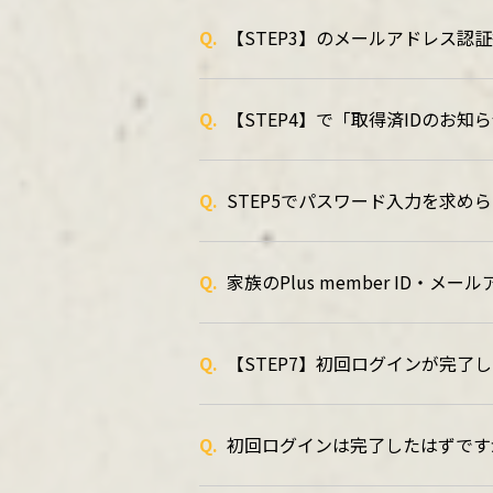
Q.
【STEP3】のメールアドレス認
Q.
【STEP4】で「取得済IDのお
Q.
STEP5でパスワード入力を求められ
Q.
家族のPlus member ID・
Q.
【STEP7】初回ログインが完了
Q.
初回ログインは完了したはずです